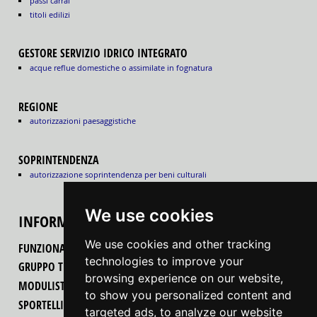
passi carrai
titoli edilizi
GESTORE SERVIZIO IDRICO INTEGRATO
acque reflue domestiche o assimilate in fognatura
REGIONE
autorizzazioni paesaggistiche
SOPRINTENDENZA
autorizzazione soprintendenza per beni culturali
We use cookies
INFORMAZIONI
We use cookies and other tracking
FUNZIONALITÀ DEL PORTALE
technologies to improve your
GRUPPO TECNICO REGIONALE
browsing experience on our website,
MODULISTICA
to show you personalized content and
SPORTELLI UNICI PER LE ATTIVITÀ PRODUTTIVE
targeted ads, to analyze our website