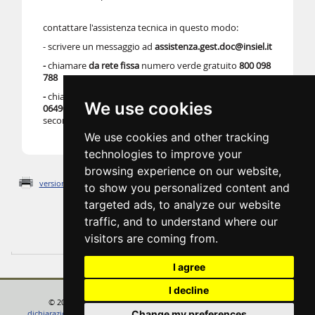
contattare l'assistenza tecnica in questo modo:
- scrivere un messaggio ad
assistenza.gest.doc@insiel.it
-
chiamare
da rete fissa
numero verde gratuito
800 098
788
-
chiamare
da telefoni cellulari o dall’estero
numero
040
We use cookies
0649013
, con costo della chiamata a carico dell’utente
secondo la tariffa del gestore telefonico
We use cookies and other tracking
technologies to improve your
browsing experience on our website,
versione stampabile
to show you personalized content and
targeted ads, to analyze our website
traffic, and to understand where our
Ultimo aggiornamento: Mon Jul 13 10:18:31 CEST 2026
visitors are coming from.
Monica-Feletig
I agree
I decline
© 2022 Regione Autonoma Friuli Venezia Giulia
feedback
Change my preferences
dichiarazione di accessibilità
cambio preferenze cookie
note legali