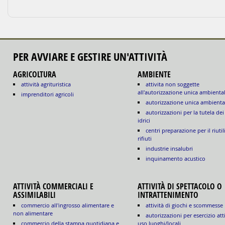
PER AVVIARE E GESTIRE UN'ATTIVITÀ
AGRICOLTURA
AMBIENTE
attività agrituristica
attivita non soggette
all'autorizzazione unica ambienta
imprenditori agricoli
autorizzazione unica ambienta
autorizzazioni per la tutela dei
idrici
centri preparazione per il riutil
rifiuti
industrie insalubri
inquinamento acustico
ATTIVITÀ COMMERCIALI E
ATTIVITÀ DI SPETTACOLO O
ASSIMILABILI
INTRATTENIMENTO
commercio all'ingrosso alimentare e
attività di giochi e scommesse
non alimentare
autorizzazioni per esercizio att
commercio della stampa quotidiana e
uso luoghi/locali