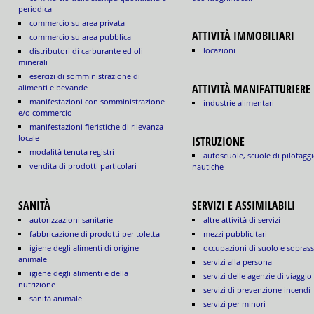
periodica
commercio su area privata
ATTIVITÀ IMMOBILIARI
commercio su area pubblica
locazioni
distributori di carburante ed oli
minerali
esercizi di somministrazione di
ATTIVITÀ MANIFATTURIERE
alimenti e bevande
manifestazioni con somministrazione
industrie alimentari
e/o commercio
manifestazioni fieristiche di rilevanza
locale
ISTRUZIONE
modalità tenuta registri
autoscuole, scuole di pilotaggi
vendita di prodotti particolari
nautiche
SANITÀ
SERVIZI E ASSIMILABILI
autorizzazioni sanitarie
altre attività di servizi
fabbricazione di prodotti per toletta
mezzi pubblicitari
igiene degli alimenti di origine
occupazioni di suolo e sopras
animale
servizi alla persona
igiene degli alimenti e della
servizi delle agenzie di viaggio
nutrizione
servizi di prevenzione incendi
sanità animale
servizi per minori