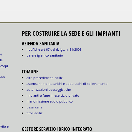
PER COSTRUIRE LA SEDE E GLI IMPIANTI
AZIENDA SANITARIA
notifiche art 67 del d. lgs. n. 81/2008
le
parere igienico sanitario
le
 corpi
COMUNE
izzo
altri procedimenti edilizi
ascensori, montacarichi e apparecchi di sollevamento
autorizzazioni paesaggistiche
impianti a fune in esercizio privato
manomissione suolo pubblico
passi carrai
titoli edilizi
ività e
GESTORE SERVIZIO IDRICO INTEGRATO