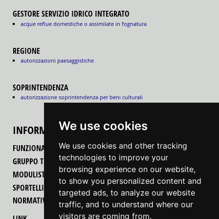
GESTORE SERVIZIO IDRICO INTEGRATO
acque reflue domestiche o assimilate in fognatura
REGIONE
autorizzazioni paesaggistiche
SOPRINTENDENZA
autorizzazione soprintendenza per beni culturali
We use cookies
INFORMAZIONI
We use cookies and other tracking
FUNZIONALITÀ DEL PORTALE
technologies to improve your
GRUPPO TECNICO REGIONALE
browsing experience on our website,
MODULISTICA
to show you personalized content and
SPORTELLI UNICI PER LE ATTIVITÀ PRODUTTIVE
targeted ads, to analyze our website
NORMATIVA
traffic, and to understand where our
visitors are coming from.
LINK