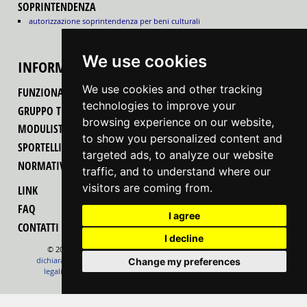
SOPRINTENDENZA
autorizzazione soprintendenza per beni culturali
We use cookies
INFORMAZIONI
We use cookies and other tracking
FUNZIONALITÀ DEL PORTALE
technologies to improve your
GRUPPO TECNICO REGIONALE
browsing experience on our website,
MODULISTICA
to show you personalized content and
SPORTELLI UNICI PER LE ATTIVITÀ PRODUTTIVE
targeted ads, to analyze our website
NORMATIVA
traffic, and to understand where our
visitors are coming from.
LINK
FAQ
I agree
CONTATTI
I decline
© 2022 Regione Autonoma Friuli Venezia Giulia
feedback
dichiarazione di accessibilità
change cookies preferences
note
Change my preferences
legali
informativa cookie
mappa
realizzazione
insiel