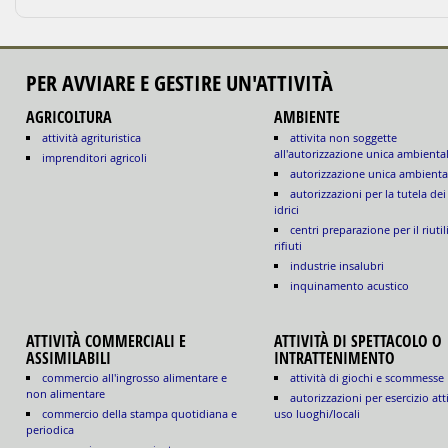
PER AVVIARE E GESTIRE UN'ATTIVITÀ
AGRICOLTURA
AMBIENTE
attività agrituristica
attivita non soggette
all'autorizzazione unica ambienta
imprenditori agricoli
autorizzazione unica ambienta
autorizzazioni per la tutela dei
idrici
centri preparazione per il riutil
rifiuti
industrie insalubri
inquinamento acustico
ATTIVITÀ COMMERCIALI E
ATTIVITÀ DI SPETTACOLO O
ASSIMILABILI
INTRATTENIMENTO
commercio all'ingrosso alimentare e
attività di giochi e scommesse
non alimentare
autorizzazioni per esercizio att
commercio della stampa quotidiana e
uso luoghi/locali
periodica