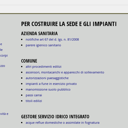
PER COSTRUIRE LA SEDE E GLI IMPIANTI
AZIENDA SANITARIA
notifiche art 67 del d. lgs. n. 81/2008
le
parere igienico sanitario
le
 corpi
COMUNE
izzo
altri procedimenti edilizi
ascensori, montacarichi e apparecchi di sollevamento
autorizzazioni paesaggistiche
impianti a fune in esercizio privato
manomissione suolo pubblico
passi carrai
titoli edilizi
ività e
GESTORE SERVIZIO IDRICO INTEGRATO
acque reflue domestiche o assimilate in fognatura