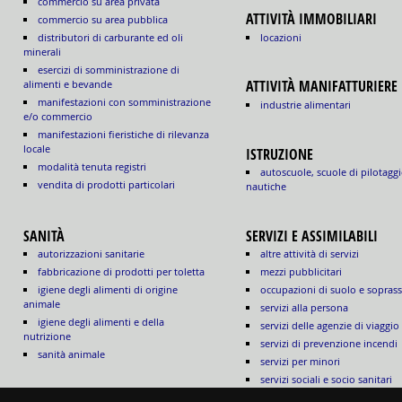
commercio su area privata
ATTIVITÀ IMMOBILIARI
commercio su area pubblica
locazioni
distributori di carburante ed oli
minerali
esercizi di somministrazione di
ATTIVITÀ MANIFATTURIERE
alimenti e bevande
manifestazioni con somministrazione
industrie alimentari
e/o commercio
manifestazioni fieristiche di rilevanza
locale
ISTRUZIONE
modalità tenuta registri
autoscuole, scuole di pilotaggi
vendita di prodotti particolari
nautiche
SANITÀ
SERVIZI E ASSIMILABILI
autorizzazioni sanitarie
altre attività di servizi
fabbricazione di prodotti per toletta
mezzi pubblicitari
igiene degli alimenti di origine
occupazioni di suolo e sopras
animale
servizi alla persona
igiene degli alimenti e della
servizi delle agenzie di viaggio
nutrizione
servizi di prevenzione incendi
sanità animale
servizi per minori
servizi sociali e socio sanitari