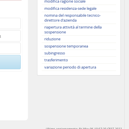
modifica ragione sociale
modifica residenza-sede legale
nomina del responsabile tecnico-
direttore d'azienda
riapertura attività al termine della
sospensione
b
riduzione
sospensione temporanea
subingresso
trasferimento
variazione periodo di apertura
Ultimo aggiornamento: Fri May 06 10:57:20 CEST 2022