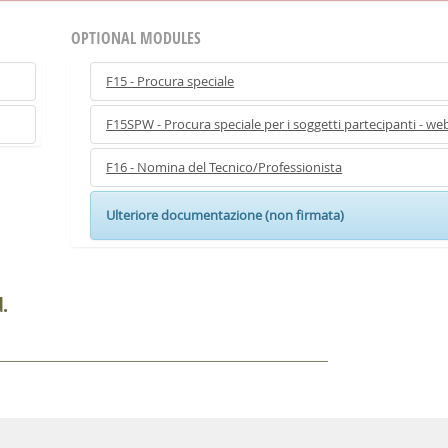
OPTIONAL MODULES
F15 - Procura speciale
F15SPW - Procura speciale per i soggetti partecipanti - we
F16 - Nomina del Tecnico/Professionista
Ulteriore documentazione (non firmata)
d.