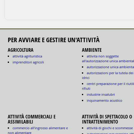
PER AVVIARE E GESTIRE UN'ATTIVITÀ
AGRICOLTURA
AMBIENTE
attività agrituristica
attivita non soggette
all'autorizzazione unica ambienta
imprenditori agricoli
autorizzazione unica ambienta
autorizzazioni per la tutela dei
idrici
centri preparazione per il riutil
rifiuti
industrie insalubri
inquinamento acustico
ATTIVITÀ COMMERCIALI E
ATTIVITÀ DI SPETTACOLO O
ASSIMILABILI
INTRATTENIMENTO
commercio all'ingrosso alimentare e
attività di giochi e scommesse
non alimentare
autorizzazioni per esercizio att