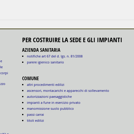
PER COSTRUIRE LA SEDE E GLI IMPIANTI
AZIENDA SANITARIA
notifiche art 67 del d. lgs. n. 81/2008
le
parere igienico sanitario
le
 corpi
COMUNE
izzo
altri procedimenti edilizi
ascensori, montacarichi e apparecchi di sollevamento
autorizzazioni paesaggistiche
impianti a fune in esercizio privato
manomissione suolo pubblico
passi carrai
titoli edilizi
ività e