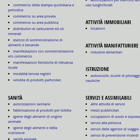
commercio della stampa quotidiana e
uso luoghi/locali
periodica
commercio su area privata
ATTIVITÀ IMMOBILIARI
commercio su area pubblica
locazioni
distributori di carburante ed oli
minerali
esercizi di somministrazione di
ATTIVITÀ MANIFATTURIERE
alimenti e bevande
manifestazioni con somministrazione
industrie alimentari
e/o commercio
manifestazioni fieristiche di rilevanza
locale
ISTRUZIONE
modalità tenuta registri
autoscuole, scuole di pilotaggi
vendita di prodotti particolari
nautiche
SANITÀ
SERVIZI E ASSIMILABILI
autorizzazioni sanitarie
altre attività di servizi
fabbricazione di prodotti per toletta
mezzi pubblicitari
igiene degli alimenti di origine
occupazioni di suolo e sopras
animale
servizi alla persona
igiene degli alimenti e della
servizi delle agenzie di viaggio
nutrizione
servizi di prevenzione incendi
sanità animale