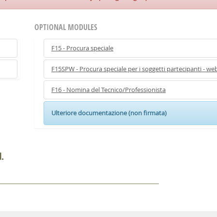
OPTIONAL MODULES
F15 - Procura speciale
F15SPW - Procura speciale per i soggetti partecipanti - we
F16 - Nomina del Tecnico/Professionista
Ulteriore documentazione (non firmata)
d.