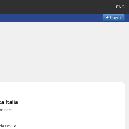
ENG
login
a Italia
one dei
a rinvii e