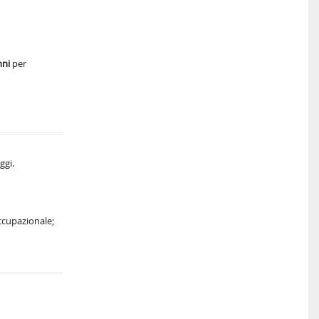
nni
per
ggi.
occupazionale;