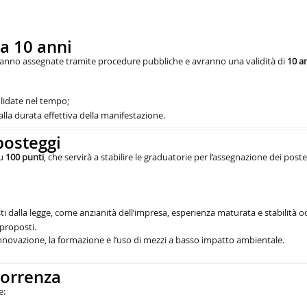
 a 10 anni
saranno assegnate tramite procedure pubbliche e avranno una validità di
10 a
lidate nel tempo;
alla durata effettiva della manifestazione.
posteggi
su
100 punti
, che servirà a stabilire le graduatorie per l’assegnazione dei poste
sti dalla legge, come anzianità dell’impresa, esperienza maturata e stabilità 
 proposti.
 l’innovazione, la formazione e l’uso di mezzi a basso impatto ambientale.
correnza
e: