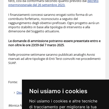
terzi, così da conformarsi secondo quanto previsto dal
decreto
interministeriale del 26 settembre 2023.
I finanziamenti concessi saranno erogati sotto forma di un
contributo forfettario, riconosciuto a seguito del
raggiungimento degli obiettivi prefissati. Ogni progetto avrà un
importo stabilito in base alla tipologia di intervento e alla
dimensione del Soggetto attuatore.
Le domande di ammissione potranno essere presentate entro e
non oltre le ore 23:59 del 7 marzo 2025
.
Nelle prossime settimane saranno pubblicati analoghi Avvisi
riservati ad altre tipologie di Enti Terzi coinvolti nei procedimenti
SUAP.
Fonte:
Noi usiamo i cookies
Dipartimento della funzione pubblica
Noi usiamo i cookies e altre tecniche
Monica Feletig
Ultimo aggiornamento: 05/02/2025
di tracciamento per migliorare la tua