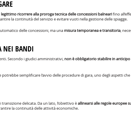
GARE
è
legittimo ricorrere alla proroga tecnica delle concessioni balneari
fino all’eff
tire la continuità del servizio e evitare vuoti nella gestione delle spiagge.
automatico delle concessioni, ma una
misura temporanea e transitoria
, nece
A NEI BANDI
enti. Secondo i giudici amministrativi,
non è obbligatorio stabilire in anticipo 
 potrebbe semplificare l’avvio delle procedure di gara, uno degli aspetti che 
transizione delicata. Da un lato, l’obiettivo è
allinearsi alle regole europee su
garantire la continuità delle attività economiche.