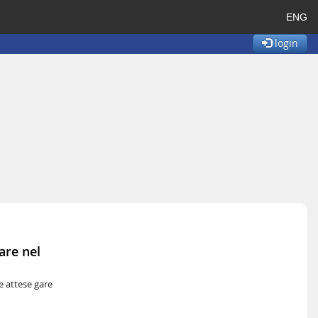
ENG
login
are nel
le attese gare