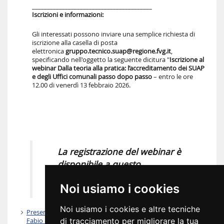
________________________________________
Iscrizioni e informazioni:
Gli interessati possono inviare una semplice richiesta di
iscrizione alla casella di posta
elettronica
gruppo.tecnico.suap@regione.fvg.it
,
specificando nell'oggetto la seguente dicitura "
Iscrizione al
webinar Dalla teoria alla pratica: l’accreditamento dei SUAP
e degli Uffici comunali passo dopo passo
– entro le ore
12.00 di venerdì 13 febbraio 2026.
La registrazione del webinar è
disponibile a questo
link:
https://youtu.be/nGUWInZk2fw
Noi usiamo i cookies
Noi usiamo i cookies e altre tecniche
Presentazione procedura accreditamento SUAP a cura di
di tracciamento per migliorare la tua
Fabio Miotto