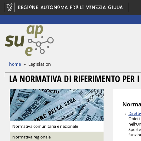
home
» Legislation
LA NORMATIVA DI RIFERIMENTO PER I
Normat
Dirett
Obietti
nell'U
Normativa comunitaria e nazionale
Sportel
funzio
Normativa regionale