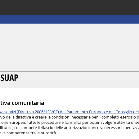
 SUAP
iva comunitaria
iva servizi (Direttiva 2006/123/CE) del Parlamento Europeo e del Consiglio d
vo della direttiva è creare le condizioni necessarie per il completo esercizio de
nione Europea. Tutte le procedure e formalità per poter svolgere attività di s
li unici, cui compete il rilascio delle autorizzazioni ancora necessarie per l'avvi
ni e competenze tra le Autorità.