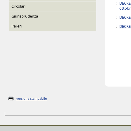
DECRET
Circolari
ottobr
Giurisprudenza
DECRET
Pareri
DECRET
versione stampabile