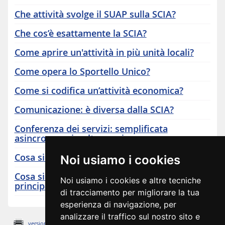
Che attività svolge il SUAP sulla SCIA?
Che cos’è esattamente la SCIA?
Come aprire un'attività in più unità locali?
Come opera lo Sportello Unico?
Come si codifica un’attività economica?
Comunicazione: è diversa dalla SCIA?
Conferenza dei servizi: semplificata
asincrona e simultanea sincrona
Cosa si intende per attività economica?
Noi usiamo i cookies
Cosa si intende per attività economica
Noi usiamo i cookies e altre tecniche
principale?
di tracciamento per migliorare la tua
esperienza di navigazione, per
analizzare il traffico sul nostro sito e
Ultimo aggiornamento: 08/05/2014
versione stampabile