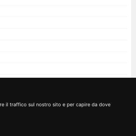
Ultimo aggiornamento: 08/05/2014
e il traffico sul nostro sito e per capire da dove
informativa cookie
mappa
realizzazione
insiel