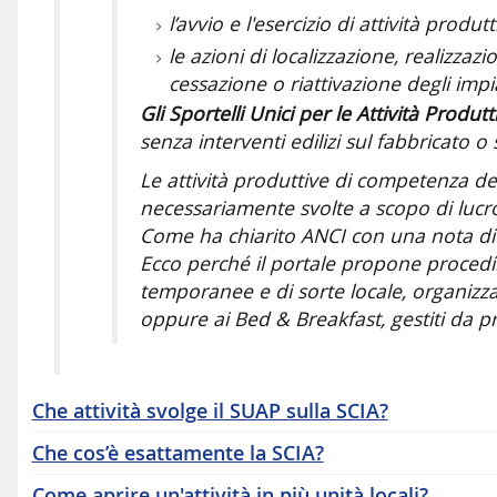
l’avvio e l'esercizio di attività produt
le azioni di localizzazione, realizz
cessazione o riattivazione degli impian
Gli Sportelli Unici per le Attività Prod
senza interventi edilizi sul fabbricato o
Le attività produttive di competenza de
necessariamente svolte a scopo di lucro 
Come ha chiarito ANCI con una nota di i
Ecco perché il portale propone procedim
temporanee e di sorte locale, organizz
oppure ai Bed & Breakfast, gestiti da pr
Che attività svolge il SUAP sulla SCIA?
Che cos’è esattamente la SCIA?
Come aprire un'attività in più unità locali?