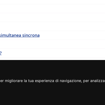
 simultanea sincrona
?
r migliorare la tua esperienza di navigazione, per analizzar
eedback
dichiarazione di accessibilità
cambio preferenze cookie
note legali