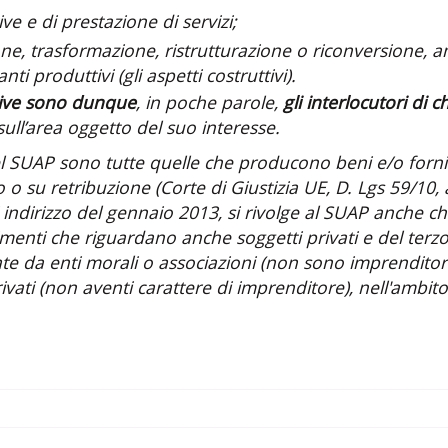
tive e di prestazione di servizi;
azione, trasformazione, ristrutturazione o riconversione
ti produttivi (gli aspetti costruttivi).
uttive sono dunque
, in poche parole,
gli interlocutori di 
 sull’area oggetto del suo interesse.
l SUAP sono tutte quelle che producono beni e/o fornis
o su retribuzione (Corte di Giustizia UE, D. Lgs 59/10, a
ndirizzo del gennaio 2013, si rivolge al SUAP anche chi
enti che riguardano anche soggetti privati e del terzo
ate da enti morali o associazioni (non sono imprenditor
ivati (non aventi carattere di imprenditore), nell'ambit