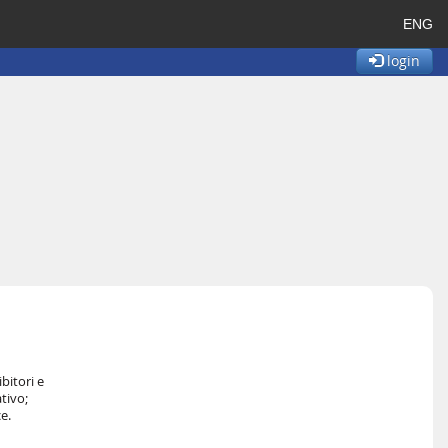
ENG
login
bitori e
ativo;
e.