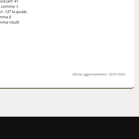
ca (art. 41
7, comma 1,
n. 137 la quale,
omma 6
rma risulti
Ultimo aggiornamento: 16/01/2025
informativa cookie
mappa
realizzazione
insiel