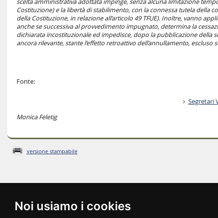
scelta amministrativa adottata impinge, senza alcuna limitazione temporale
Costituzione) e la libertà di stabilimento, con la connessa tutela della
della Costituzione, in relazione all’articolo 49 TFUE). Inoltre, vanno appl
anche se successiva al provvedimento impugnato, determina la cessazio
dichiarata incostituzionale ed impedisce, dopo la pubblicazione della sen
ancora rilevante, stante l’effetto retroattivo dell’annullamento, escluso sol
Fonte:
Segretari 
Monica Feletig
versione stampabile
Noi usiamo i cookies
© 2022 Regione Autonoma Friuli Venezia Giulia
f