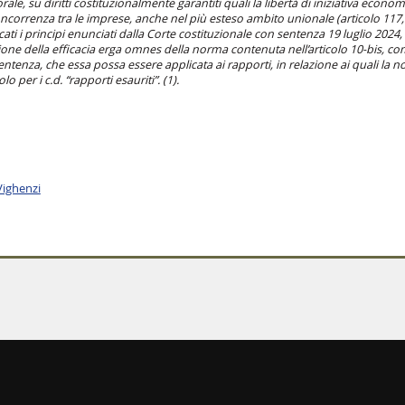
, su diritti costituzionalmente garantiti quali la libertà di iniziativa economi
 concorrenza tra le imprese, anche nel più esteso ambito unionale (articolo 11
icati i principi enunciati dalla Corte costituzionale con sentenza 19 luglio 2024, 
ne della efficacia erga omnes della norma contenuta nell’articolo 10-bis, c
tenza, che essa possa essere applicata ai rapporti, in relazione ai quali la no
o per i c.d. “rapporti esauriti”. (1).
Vighenzi
eedback
dichiarazione di accessibilità
cambio preferenze cookie
note legali