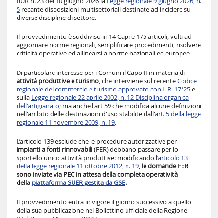
BUR n. 23 del 10 giugno 2026 la
Legge regionale 9 giugno 2026, n.
5
recante disposizioni multisettoriali destinate ad incidere su
diverse discipline di settore.
Il provvedimento è suddiviso in 14 Capi e 175 articoli, volti ad
aggiornare norme regionali, semplificare procedimenti, risolvere
criticità operative ed allinearsi a norme nazionali ed europee.
Di particolare interesse per i Comuni il Capo II in materia di
attività produttive e turismo
, che interviene sul recente
Codice
regionale del commercio e turismo approvato con L.R. 17/25
e
sulla
Legge regionale 22 aprile 2002, n. 12 Disciplina organica
dell'artigianato
; ma anche l'art 59 che modifica alcune definizioni
nell'ambito delle destinazioni d'uso stabilite dall'
art. 5 della legge
regionale 11 novembre 2009, n. 19
.
L’articolo 139 esclude che le procedure autorizzative per
impianti a fonti rinnovabili
(FER) debbano passare per lo
sportello unico attività produttive: modificando l’
articolo 13
della legge regionale 11 ottobre 2012, n. 19
,
le domande FER
sono inviate via PEC in attesa della completa operatività
della
piattaforma SUER gestita da GSE
.
Il provvedimento entra in vigore il giorno successivo a quello
della sua pubblicazione nel Bollettino ufficiale della Regione