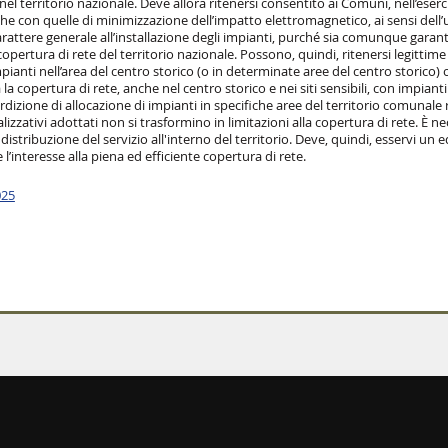
nel territorio nazionale. Deve allora ritenersi consentito ai Comuni, nell’eserc
iche con quelle di minimizzazione dell’impatto elettromagnetico, ai sensi dell’
rattere generale all’installazione degli impianti, purché sia comunque garan
copertura di rete del territorio nazionale. Possono, quindi, ritenersi legittim
ianti nell’area del centro storico (o in determinate aree del centro storico) o
la copertura di rete, anche nel centro storico e nei siti sensibili, con impianti 
nterdizione di allocazione di impianti in specifiche aree del territorio comunale
lizzativi adottati non si trasformino in limitazioni alla copertura di rete. È n
e distribuzione del servizio all'interno del territorio. Deve, quindi, esservi un 
interesse alla piena ed efficiente copertura di rete.
025