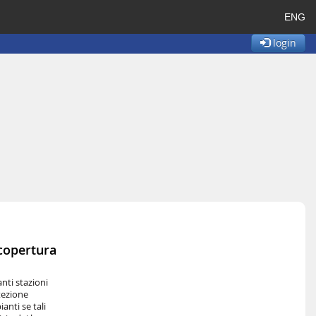
ENG
login
 copertura
anti stazioni
tezione
anti se tali