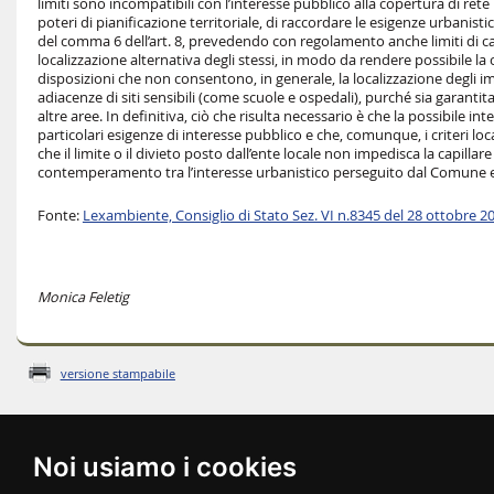
limiti sono incompatibili con l’interesse pubblico alla copertura di rete 
poteri di pianificazione territoriale, di raccordare le esigenze urbanist
del comma 6 dell’art. 8, prevedendo con regolamento anche limiti di ca
localizzazione alternativa degli stessi, in modo da rendere possibile la 
disposizioni che non consentono, in generale, la localizzazione degli imp
adiacenze di siti sensibili (come scuole e ospedali), purché sia garantita 
altre aree. In definitiva, ciò che risulta necessario è che la possibile i
particolari esigenze di interesse pubblico e che, comunque, i criteri loca
che il limite o il divieto posto dall’ente locale non impedisca la capillar
contemperamento tra l’interesse urbanistico perseguito dal Comune e l’
Fonte:
Lexambiente, Consiglio di Stato Sez. VI n.8345 del 28 ottobre 2
Monica Feletig
versione stampabile
Noi usiamo i cookies