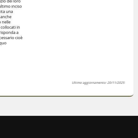
izio dei loro
ultimo inciso
tita una
e anche
 nelle
collocati in
 risponda a
ecessario cioè
equo
Ultimo aggiornamento: 20/11/2025