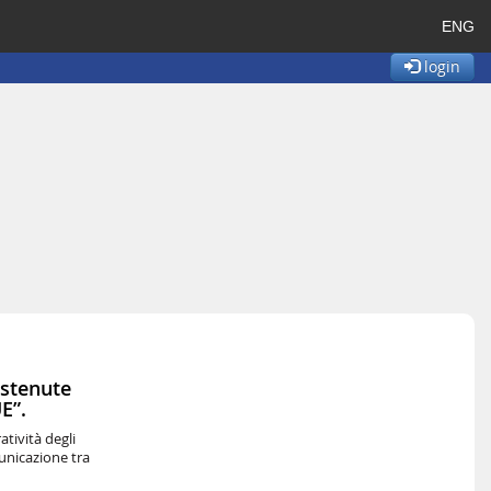
ENG
login
ostenute
E”.
tività degli
municazione tra