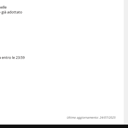
elle
o già adottato
 entro le 23:59
Ultimo aggiornamento: 24/07/2025