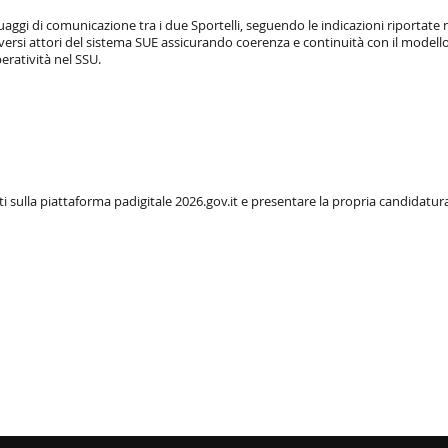
ggi di comunicazione tra i due Sportelli, seguendo le indicazioni riportate n
diversi attori del sistema SUE assicurando coerenza e continuità con il modell
peratività nel SSU.
 sulla piattaforma padigitale 2026.gov.it e presentare la propria candidatura