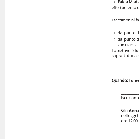
Fabio Miot
effettueremo u
I testimonial 
dal punto d
dal punto di
che rilascia
L’obiettivo è f
soprattutto ai 
Quando:
Luned
_________
Iscrizioni
Gli intere
nell'ogget
ore 12.00