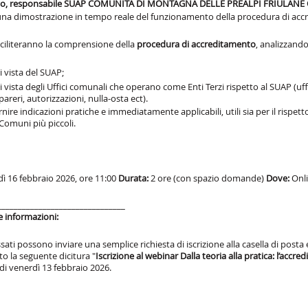
to, responsabile SUAP COMUNITÀ DI MONTAGNA DELLE PREALPI FRIULANE
na dimostrazione in tempo reale del funzionamento della procedura di acc
faciliteranno la comprensione della
procedura di accreditamento
, analizzando
i vista del SUAP;
 vista degli Uffici comunali che operano come Enti Terzi rispetto al SUAP (uffic
 pareri, autorizzazioni, nulla-osta ect).
ornire indicazioni pratiche e immediatamente applicabili, utili sia per il rispet
Comuni più piccoli.
ì 16 febbraio 2026, ore 11:00
Durata:
2 ore (con spazio domande)
Dove:
Onli
_______________________________
 e informazioni:
ssati possono inviare una semplice richiesta di iscrizione alla casella di posta
to la seguente dicitura "
Iscrizione al webinar Dalla teoria alla pratica: l’ac
 di venerdì 13 febbraio 2026.