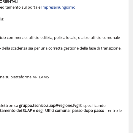
 ORIENTALI
reditamento sul portale
Impresainungiorno
.
la:
io commercio, ufficio edilizia, polizia locale, o altro ufficio comunale
to della scadenza sia per una corretta gestione della fase di transizione,
ne su piattaforma M-TEAMS
 elettronica
gruppo.tecnico.suap@regione.fvg.it
, specificando
creditamento dei SUAP e degli Uffici comunali passo dopo passo
– entro le