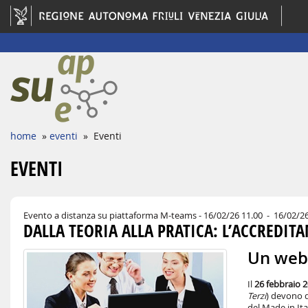
home
»
eventi
» Eventi
EVENTI
Evento a distanza su piattaforma M-teams
- 16/02/26 11.00 - 16/02/2
DALLA TEORIA ALLA PRATICA: L’ACCREDIT
Un webi
Il
26 febbraio 
Terzi
) devono d
del Made in Ita