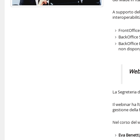
A supporto del
interoperabili
FrontOffic
BackOffice
BackOffice 
non dispong
Webi
La Segreteria 
Il webinar ha l
gestione della 
Nel corso del w
Eva Benett