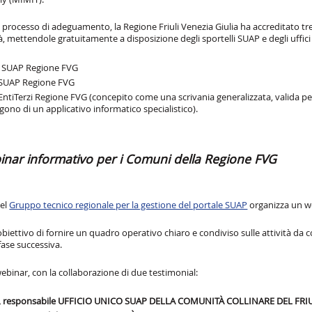
 processo di adeguamento, la Regione Friuli Venezia Giulia ha accreditato tr
tà, mettendole gratuitamente a disposizione degli sportelli SUAP e degli uffi
e SUAP Regione FVG
 SUAP Regione FVG
EntiTerzi Regione FVG (concepito come una scrivania generalizzata, valida per 
ono di un applicativo informatico specialistico).
nar informativo per i Comuni della Regione FVG
del
Gruppo tecnico regionale per la gestione del portale SUAP
organizza un we
’obiettivo di fornire un quadro operativo chiaro e condiviso sulle attività da
fase successiva.
ebinar, con la collaborazione di due testimonial:
i, responsabile UFFICIO UNICO SUAP DELLA COMUNITÀ COLLINARE DEL FRI