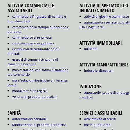
ATTIVITÀ COMMERCIALI E
ATTIVITÀ DI SPETTACOLO O
ASSIMILABILI
INTRATTENIMENTO
commercio all'ingrosso alimentare e
attività di giochi e scommesse
non alimentare
autorizzazioni per esercizio att
commercio della stampa quotidiana e
uso luoghi/locali
periodica
commercio su area privata
ATTIVITÀ IMMOBILIARI
commercio su area pubblica
locazioni
distributori di carburante ed oli
minerali
esercizi di somministrazione di
ATTIVITÀ MANIFATTURIERE
alimenti e bevande
manifestazioni con somministrazione
industrie alimentari
e/o commercio
manifestazioni fieristiche di rilevanza
locale
ISTRUZIONE
modalità tenuta registri
autoscuole, scuole di pilotaggi
vendita di prodotti particolari
nautiche
SANITÀ
SERVIZI E ASSIMILABILI
autorizzazioni sanitarie
altre attività di servizi
fabbricazione di prodotti per toletta
mezzi pubblicitari