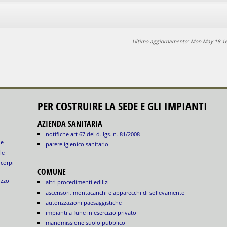
Ultimo aggiornamento: Mon May 18 1
PER COSTRUIRE LA SEDE E GLI IMPIANTI
AZIENDA SANITARIA
notifiche art 67 del d. lgs. n. 81/2008
le
parere igienico sanitario
le
 corpi
COMUNE
izzo
altri procedimenti edilizi
ascensori, montacarichi e apparecchi di sollevamento
autorizzazioni paesaggistiche
impianti a fune in esercizio privato
manomissione suolo pubblico