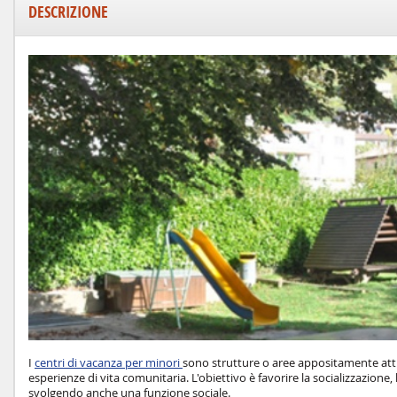
DESCRIZIONE
I
centri di vacanza per minori
sono strutture o aree appositamente attre
esperienze di vita comunitaria. L'obiettivo è favorire la socializzazione, 
svolgendo anche una funzione sociale.