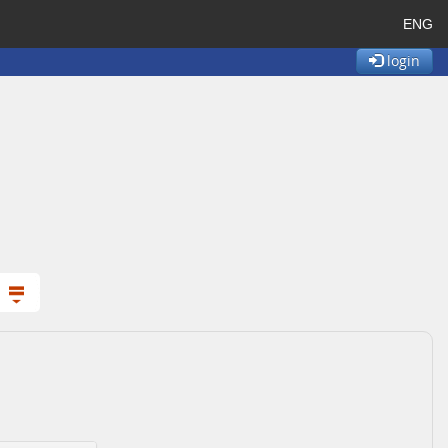
ENG
login