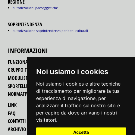
REGIONE
autorizzazioni paesaggistiche
SOPRINTENDENZA
autorizzazione soprintendenza per beni culturali
INFORMAZIONI
FUNZIONALITÀ DEL PORTALE
GRUPPO TECNICO REGIONALE
Noi usiamo i cookies
MODULISTICA
Noi usiamo i cookies e altre tecniche
SPORTELLI UNICI PER LE ATTIVITÀ PRODUTTIVE
di tracciamento per migliorare la tua
NORMATIVA
esperienza di navigazione, per
LINK
analizzare il traffico sul nostro sito e
per capire da dove arrivano i nostri
FAQ
visitatori.
CONTATTI
ARCHIVIO MODIFICHE PROCEDIMENTI-MODULI
Accetta