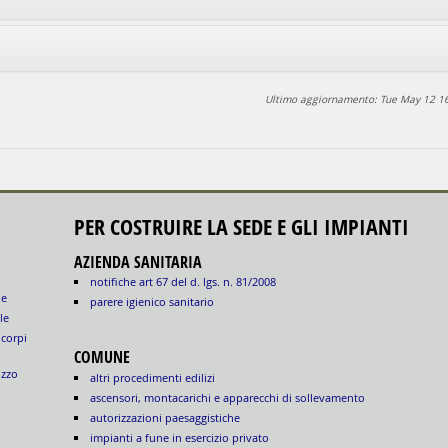
Ultimo aggiornamento: Tue May 12 1
PER COSTRUIRE LA SEDE E GLI IMPIANTI
AZIENDA SANITARIA
notifiche art 67 del d. lgs. n. 81/2008
le
parere igienico sanitario
le
 corpi
COMUNE
izzo
altri procedimenti edilizi
ascensori, montacarichi e apparecchi di sollevamento
autorizzazioni paesaggistiche
impianti a fune in esercizio privato