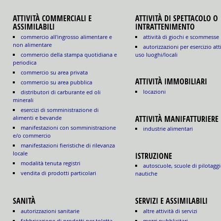
ATTIVITÀ COMMERCIALI E
ATTIVITÀ DI SPETTACOLO O
ASSIMILABILI
INTRATTENIMENTO
commercio all'ingrosso alimentare e
attività di giochi e scommesse
non alimentare
autorizzazioni per esercizio att
commercio della stampa quotidiana e
uso luoghi/locali
periodica
commercio su area privata
ATTIVITÀ IMMOBILIARI
commercio su area pubblica
locazioni
distributori di carburante ed oli
minerali
esercizi di somministrazione di
ATTIVITÀ MANIFATTURIERE
alimenti e bevande
manifestazioni con somministrazione
industrie alimentari
e/o commercio
manifestazioni fieristiche di rilevanza
locale
ISTRUZIONE
modalità tenuta registri
autoscuole, scuole di pilotaggi
vendita di prodotti particolari
nautiche
SANITÀ
SERVIZI E ASSIMILABILI
autorizzazioni sanitarie
altre attività di servizi
fabbricazione di prodotti per toletta
mezzi pubblicitari