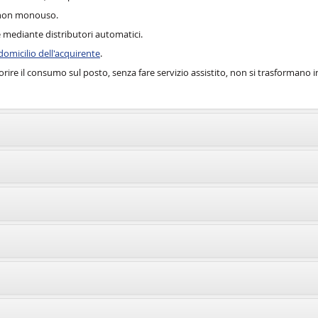
ie non monouso.
e mediante distributori automatici.
omicilio dell'acquirente
.
ire il consumo sul posto, senza fare servizio assistito, non si trasformano in