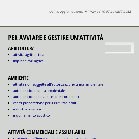
Ultimo aggiornamento: Fri May 06 10:57:20 CEST 2022
PER AVVIARE E GESTIRE UN'ATTIVITÀ
torna su
AGRICOLTURA
attività agrituristica
imprenditori agricoli
AMBIENTE
attivita non soggette all'autorizzazione unica ambientale
autorizzazione unica ambientale
autorizzazioni per la tutela dei corpi idrici
centri preparazione per il riutilizzo rifiuti
industrie insalubri
inquinamento acustico
ATTIVITÀ COMMERCIALI E ASSIMILABILI
commercio all'ingrosso alimentare e non alimentare