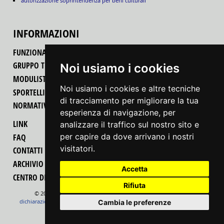
autorizzazione soprintendenza per beni culturali
INFORMAZIONI
FUNZIONALITÀ DEL PORTALE
GRUPPO TECNICO REGIONALE
Noi usiamo i cookies
MODULISTICA
Noi usiamo i cookies e altre tecniche
SPORTELLI UNICI PER LE ATTIVITÀ PRODUTTIVE
di tracciamento per migliorare la tua
NORMATIVA
esperienza di navigazione, per
LINK
analizzare il traffico sul nostro sito e
per capire da dove arrivano i nostri
FAQ
visitatori.
CONTATTI
ARCHIVIO MODIFICHE PROCEDIMENTI-MODULI
Accetta
CENTRO DI COMPETENZA REGIONALE PER LA SEMPLIFICAZIONE
Rifiuta
© 2022 Regione Autonoma Friuli Venezia Giulia
feedback
dichiarazione di accessibilità
cambio preferenze cookie
note legali
Cambia le preferenze
informativa cookie
mappa
realizzazione
insiel