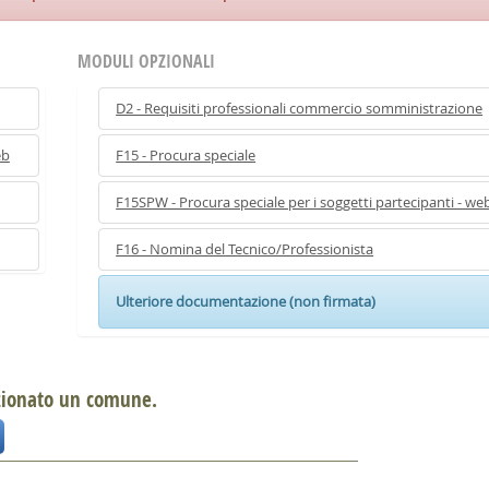
MODULI OPZIONALI
D2 - Requisiti professionali commercio somministrazione
eb
F15 - Procura speciale
F15SPW - Procura speciale per i soggetti partecipanti - we
F16 - Nomina del Tecnico/Professionista
Ulteriore documentazione (non firmata)
ezionato un comune.