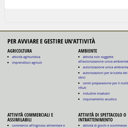
PER AVVIARE E GESTIRE UN'ATTIVITÀ
AGRICOLTURA
AMBIENTE
attività agrituristica
attivita non soggette
all'autorizzazione unica ambienta
imprenditori agricoli
autorizzazione unica ambienta
autorizzazioni per la tutela dei
idrici
centri preparazione per il riutil
rifiuti
industrie insalubri
inquinamento acustico
ATTIVITÀ COMMERCIALI E
ATTIVITÀ DI SPETTACOLO O
ASSIMILABILI
INTRATTENIMENTO
commercio all'ingrosso alimentare e
attività di giochi e scommesse