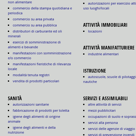
non alimentare
autorizzazioni per esercizio att
commercio della stampa quotidiana e
uso luoghi/locali
periodica
commercio su area privata
ATTIVITÀ IMMOBILIARI
commercio su area pubblica
locazioni
distributori di carburante ed oli
minerali
esercizi di somministrazione di
ATTIVITÀ MANIFATTURIERE
alimenti e bevande
manifestazioni con somministrazione
industrie alimentari
e/o commercio
manifestazioni fieristiche di rilevanza
locale
ISTRUZIONE
modalità tenuta registri
autoscuole, scuole di pilotaggi
vendita di prodotti particolari
nautiche
SANITÀ
SERVIZI E ASSIMILABILI
autorizzazioni sanitarie
altre attività di servizi
fabbricazione di prodotti per toletta
mezzi pubblicitari
igiene degli alimenti di origine
occupazioni di suolo e sopras
animale
servizi alla persona
igiene degli alimenti e della
servizi delle agenzie di viaggio
nutrizione
servizi di prevenzione incendi