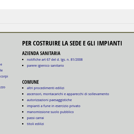
PER COSTRUIRE LA SEDE E GLI IMPIANTI
AZIENDA SANITARIA
notifiche art 67 del d. lgs. n. 81/2008
le
parere igienico sanitario
le
 corpi
COMUNE
izzo
altri procedimenti edilizi
ascensori, montacarichi e apparecchi di sollevamento
autorizzazioni paesaggistiche
impianti a fune in esercizio privato
manomissione suolo pubblico
passi carrai
titoli edilizi