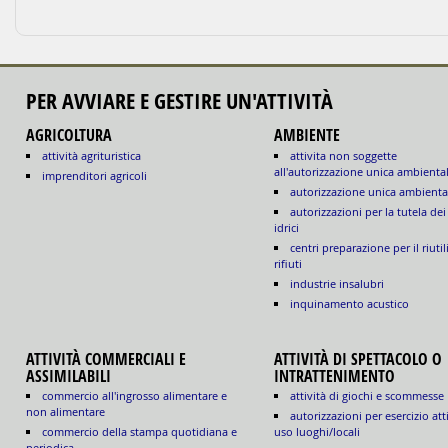
PER AVVIARE E GESTIRE UN'ATTIVITÀ
AGRICOLTURA
AMBIENTE
attività agrituristica
attivita non soggette
all'autorizzazione unica ambienta
imprenditori agricoli
autorizzazione unica ambienta
autorizzazioni per la tutela dei
idrici
centri preparazione per il riutil
rifiuti
industrie insalubri
inquinamento acustico
ATTIVITÀ COMMERCIALI E
ATTIVITÀ DI SPETTACOLO O
ASSIMILABILI
INTRATTENIMENTO
commercio all'ingrosso alimentare e
attività di giochi e scommesse
non alimentare
autorizzazioni per esercizio att
commercio della stampa quotidiana e
uso luoghi/locali
periodica