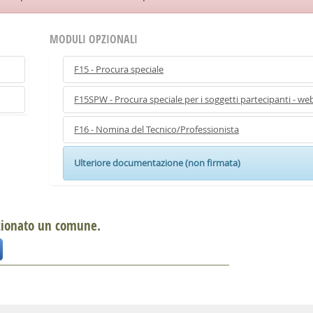
MODULI OPZIONALI
F15 - Procura speciale
F15SPW - Procura speciale per i soggetti partecipanti - we
F16 - Nomina del Tecnico/Professionista
Ulteriore documentazione (non firmata)
ezionato un comune.