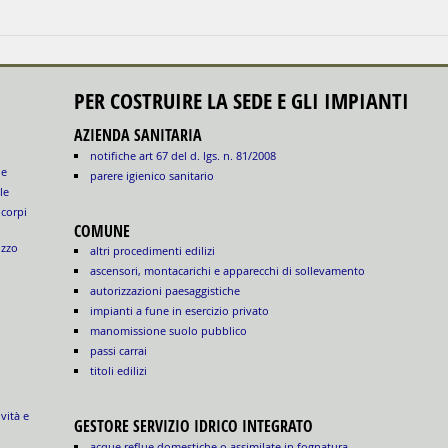
PER COSTRUIRE LA SEDE E GLI IMPIANTI
AZIENDA SANITARIA
notifiche art 67 del d. lgs. n. 81/2008
le
parere igienico sanitario
le
 corpi
COMUNE
izzo
altri procedimenti edilizi
ascensori, montacarichi e apparecchi di sollevamento
autorizzazioni paesaggistiche
impianti a fune in esercizio privato
manomissione suolo pubblico
passi carrai
titoli edilizi
ività e
GESTORE SERVIZIO IDRICO INTEGRATO
acque reflue domestiche o assimilate in fognatura