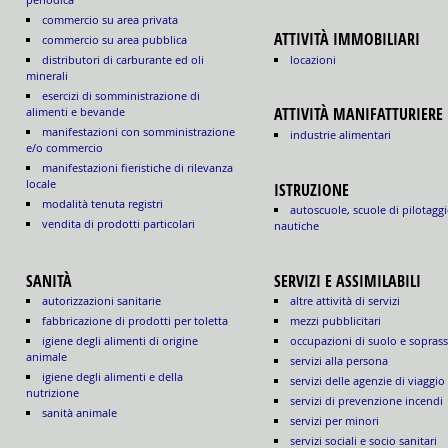
commercio su area privata
ATTIVITÀ IMMOBILIARI
commercio su area pubblica
locazioni
distributori di carburante ed oli
minerali
esercizi di somministrazione di
ATTIVITÀ MANIFATTURIERE
alimenti e bevande
manifestazioni con somministrazione
industrie alimentari
e/o commercio
manifestazioni fieristiche di rilevanza
locale
ISTRUZIONE
modalità tenuta registri
autoscuole, scuole di pilotaggi
vendita di prodotti particolari
nautiche
SANITÀ
SERVIZI E ASSIMILABILI
autorizzazioni sanitarie
altre attività di servizi
fabbricazione di prodotti per toletta
mezzi pubblicitari
igiene degli alimenti di origine
occupazioni di suolo e sopras
animale
servizi alla persona
igiene degli alimenti e della
servizi delle agenzie di viaggio
nutrizione
servizi di prevenzione incendi
sanità animale
servizi per minori
servizi sociali e socio sanitari