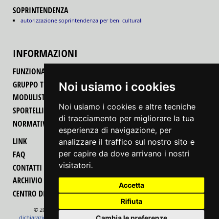
SOPRINTENDENZA
autorizzazione soprintendenza per beni culturali
INFORMAZIONI
FUNZIONALITÀ DEL PORTALE
GRUPPO TECNICO REGIONALE
Noi usiamo i cookies
MODULISTICA
Noi usiamo i cookies e altre tecniche
SPORTELLI UNICI PER LE ATTIVITÀ PRODUTTIVE
di tracciamento per migliorare la tua
NORMATIVA
esperienza di navigazione, per
LINK
analizzare il traffico sul nostro sito e
per capire da dove arrivano i nostri
FAQ
visitatori.
CONTATTI
ARCHIVIO MODIFICHE PROCEDIMENTI-MODULI
Accetta
CENTRO DI COMPETENZA REGIONALE PER LA SEMPLIFICAZIONE
Rifiuta
© 2022 Regione Autonoma Friuli Venezia Giulia
feedback
Cambia le preferenze
dichiarazione di accessibilità
cambio preferenze cookie
note legali