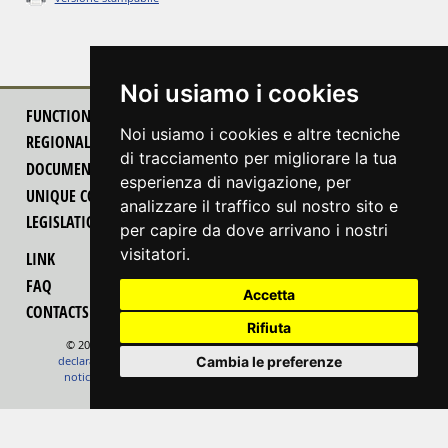
Noi usiamo i cookies
FUNCTIONALITY OF THE PORTAL
Noi usiamo i cookies e altre tecniche
REGIONAL TECHNICAL GROUP
di tracciamento per migliorare la tua
DOCUMENTATION
esperienza di navigazione, per
UNIQUE COUNTERS
analizzare il traffico sul nostro sito e
LEGISLATION
per capire da dove arrivano i nostri
visitatori.
LINK
FAQ
Accetta
CONTACTS
Rifiuta
© 2022 Autonomous Region Friuli Venezia Giulia
feedback
Cambia le preferenze
declaration of accessibility
change cookies preferences
legal
notices
cookie information
map
realizzazione
insiel